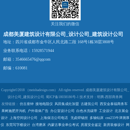
关注我们的微信
成都美厦建筑设计有限公司_设计公司_建筑设计公司
地址：四川省成都市金牛区人民北路二段 168号1栋38层3808号
业务联系电话：
15928571944
邮箱：3546665476@qqcom
邮编：610081
Copyright©2018 （meishadesign.com） All rights reserved. 成都美厦建筑设计有限公司_
设计公司_建筑设计公司.
蜀ICP备18038186号-1
技术支持：
明腾-西部商务网
友情链接：
仿古座钟
接地电阻仪
风田集成灶加盟
古建筑公司
西安金泰福商务车
果树施肥开沟机
户外墙体广告
办公室设计公司
白色水洗碳带
工业设计
北京展会
设计
上海空间设计公司
上海保洁公司电话
无卤焊锡丝
多轴钻床
cmi233牛津测厚
仪
东莞写字楼设计
台湾磨床
内蒙古事业单位考试
房屋安全鉴定
新房装修设计
网