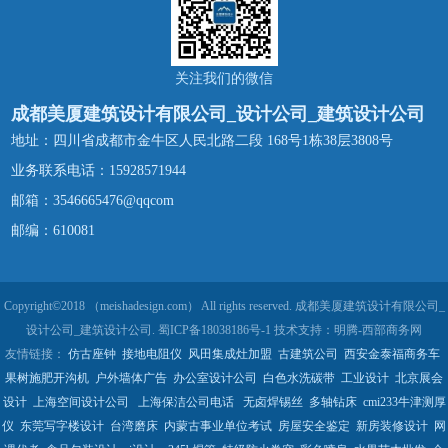
关注我们的微信
成都美厦建筑设计有限公司_设计公司_建筑设计公司
地址：四川省成都市金牛区人民北路二段 168号1栋38层3808号
业务联系电话：
15928571944
邮箱：3546665476@qqcom
邮编：610081
Copyright©2018 （meishadesign.com） All rights reserved. 成都美厦建筑设计有限公司_
设计公司_建筑设计公司.
蜀ICP备18038186号-1
技术支持：
明腾-西部商务网
友情链接：
仿古座钟
接地电阻仪
风田集成灶加盟
古建筑公司
西安金泰福商务车
果树施肥开沟机
户外墙体广告
办公室设计公司
白色水洗碳带
工业设计
北京展会
设计
上海空间设计公司
上海保洁公司电话
无卤焊锡丝
多轴钻床
cmi233牛津测厚
仪
东莞写字楼设计
台湾磨床
内蒙古事业单位考试
房屋安全鉴定
新房装修设计
网