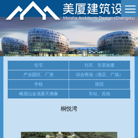
住宅
社区、安居改建
产业园区、厂房
综合商场（酒店、广场）
学校
医院
峨眉山金顶露天佛像
车站、其他
桐悦湾