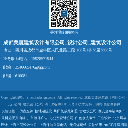
关注我们的微信
成都美厦建筑设计有限公司_设计公司_建筑设计公司
地址：四川省成都市金牛区人民北路二段 168号1栋38层3808号
业务联系电话：
15928571944
邮箱：3546665476@qqcom
邮编：610081
Copyright©2018 （meishadesign.com） All rights reserved. 成都美厦建筑设计有限公司_
设计公司_建筑设计公司.
蜀ICP备18038186号-1
技术支持：
明腾-西部商务网
友情链接：
仿古座钟
接地电阻仪
风田集成灶加盟
古建筑公司
西安金泰福商务车
果树施肥开沟机
户外墙体广告
办公室设计公司
白色水洗碳带
工业设计
北京展会
设计
上海空间设计公司
上海保洁公司电话
无卤焊锡丝
多轴钻床
cmi233牛津测厚